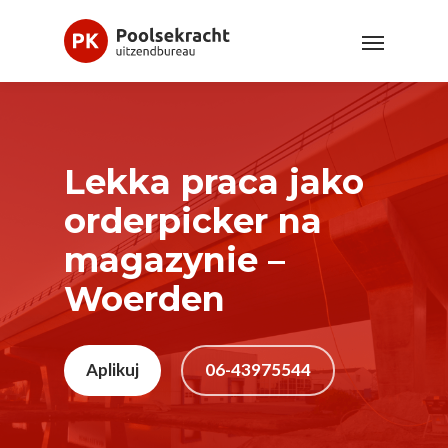
Lekka praca jako
orderpicker na
magazynie –
Woerden
Aplikuj
06-43975544