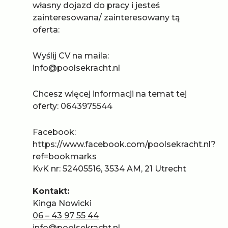
własny dojazd do pracy i jesteś
zainteresowana/ zainteresowany tą
oferta:
Wyślij CV na maila:
info@poolsekracht.nl
Chcesz więcej informacji na temat tej
oferty: 0643975544
Facebook:
https://www.facebook.com/poolsekracht.nl?
ref=bookmarks
KvK nr: 52405516, 3534 AM, 21 Utrecht
Kontakt:
Kinga Nowicki
06 – 43 97 55 44
info@poolsekracht.nl