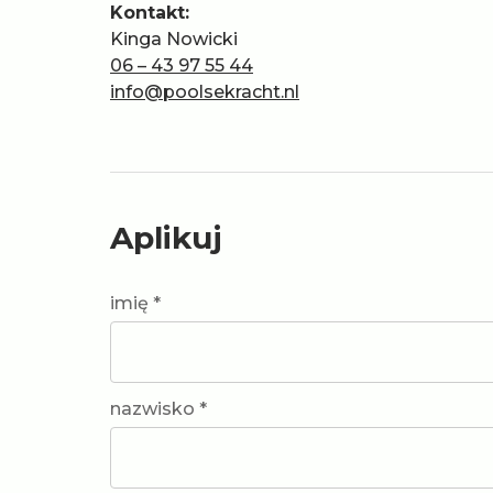
Kontakt:
Kinga Nowicki
06 – 43 97 55 44
info@poolsekracht.nl
Aplikuj
imię *
nazwisko *