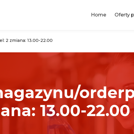
Home
Oferty 
l: 2 zmiana: 13.00-22.00
agazynu/orderpi
iana: 13.00-22.00