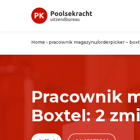
Home
›
pracownik magazynu/orderpicker – boxte
Pracownik m
Boxtel: 2 zm