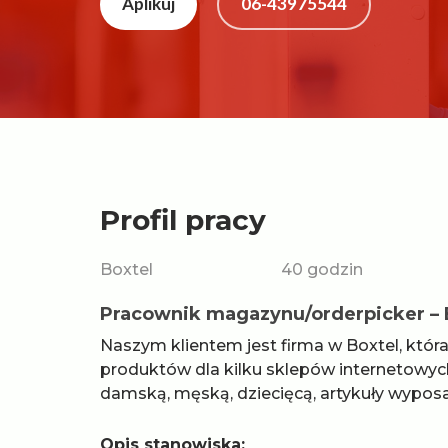
Aplikuj
06-43975544
Profil pracy
Boxtel
40 godzin
Pracownik magazynu/orderpicker – B
Naszym klientem jest firma w Boxtel, któr
produktów dla kilku sklepów internetowyc
damską, męską, dziecięcą, artykuły wyposaż
Opis stanowiska: