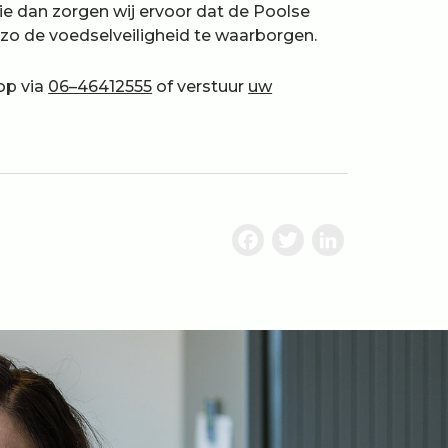
ie dan zorgen wij ervoor dat de Poolse
zo de voedselveiligheid te waarborgen.
op via
06–46412555
of verstuur
uw
Facebook
Twitter
Linke